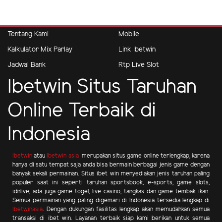
Tentang Kami
Mobile
Kalkulator Mix Parlay
Link Ibetwin
Jadwal Bank
Rtp Live Slot
Ibetwin Situs Taruhan
Online Terbaik di
Indonesia
Ibetwin
atau
Ibetwin asia
merupakan situs game online terlengkap, karena
hanya di satu tempat saja anda bisa bermain berbagai jenis game dengan
banyak sekali permainan. Situs ibet win menyediakan jenis taruhan paling
populer saat ini seperti taruhan sportsbook, e-sports, game slots,
idnlive, ada juga game togel, live casino, tangkas dan game tembak ikan.
Semua permainan yang paling digemari di Indonesia tersedia lengkap di
Ibetwinasia
. Dengan dukungan fasilitas lengkap akan memudahkan semua
transaksi di ibet win. Layanan terbaik siap kami berikan untuk semua