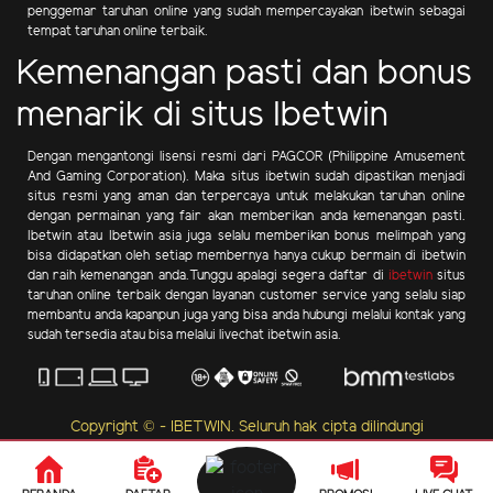
penggemar taruhan online yang sudah mempercayakan ibetwin sebagai
tempat taruhan online terbaik.
Kemenangan pasti dan bonus
menarik di situs Ibetwin
Dengan mengantongi lisensi resmi dari PAGCOR (Philippine Amusement
And Gaming Corporation). Maka situs ibetwin sudah dipastikan menjadi
situs resmi yang aman dan terpercaya untuk melakukan taruhan online
dengan permainan yang fair akan memberikan anda kemenangan pasti.
Ibetwin atau Ibetwin asia juga selalu memberikan bonus melimpah yang
bisa didapatkan oleh setiap membernya hanya cukup bermain di ibetwin
dan raih kemenangan anda.Tunggu apalagi segera daftar di
ibetwin
situs
taruhan online terbaik dengan layanan customer service yang selalu siap
membantu anda kapanpun juga yang bisa anda hubungi melalui kontak yang
sudah tersedia atau bisa melalui livechat ibetwin asia.
Copyright © - IBETWIN. Seluruh hak cipta dilindungi